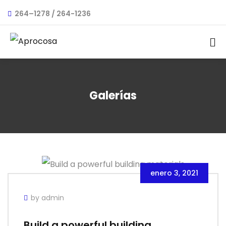
264–1278 / 264-1236
Galerías
enero 3, 2021
by admin
Build a powerful building